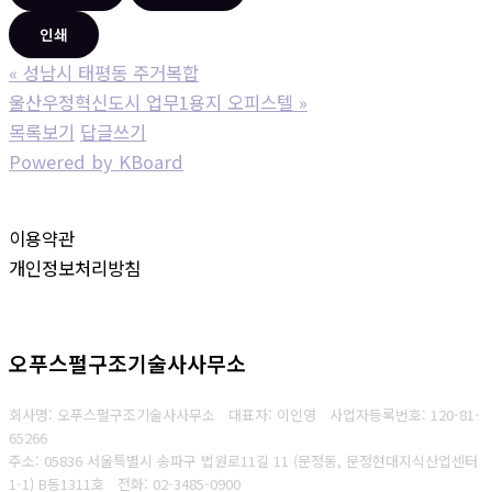
인쇄
«
성남시 태평동 주거복합
울산우정혁신도시 업무1용지 오피스텔
»
목록보기
답글쓰기
Powered by KBoard
이용약관
개인정보처리방침
오푸스펄구조기술사사무소
회사명: 오푸스펄구조기술사사무소 대표자: 이인영
사업자등록번호:
120-81-
65266
주소: 05836 서울특별시 송파구 법원로11길 11 (문정동, 문정현대지식산업센터
1-1) B동1311호
전화: 02-3485-0900