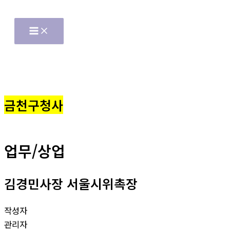
콘
텐
Main
Menu
츠
로
건
너
뛰
금천구청사
기
업무/상업
김경민사장 서울시위촉장
작성자
관리자