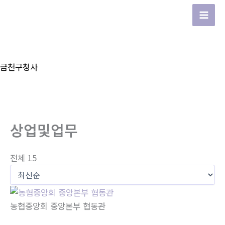
콘
텐
Mai
츠
Men
로
건
금천구청사
너
뛰
기
상업및업무
전체 15
농협중앙회 중앙본부 협동관