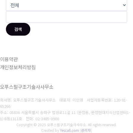
검색
이용약관
개인정보처리방침
오푸스펄구조기술사사무소
회사명: 오푸스펄구조기술사사무소 대표자: 이인영
사업자등록번호:
120-81-
65266
주소: 05836 서울특별시 송파구 법원로11길 11 (문정동, 문정현대지식산업센터1-
1) B동1311호
전화: 02-3485-0900
Copyright © 2025 오푸스펄구조기술사사무소. All rights reserved.
Created by
Yescall.com
[
관리자
]