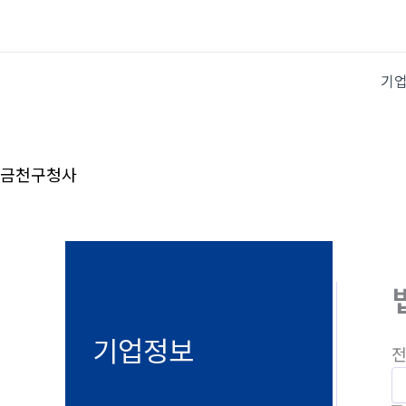
콘
텐
츠
기
로
건
너
뛰
금천구청사
기
기업정보
전