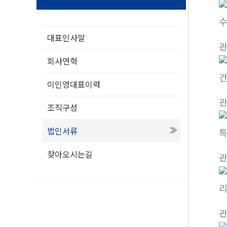
수
대표인사말
회사연혁
건
이인영대표이력
조직구성
법인서류
특
찾아오시는길
리